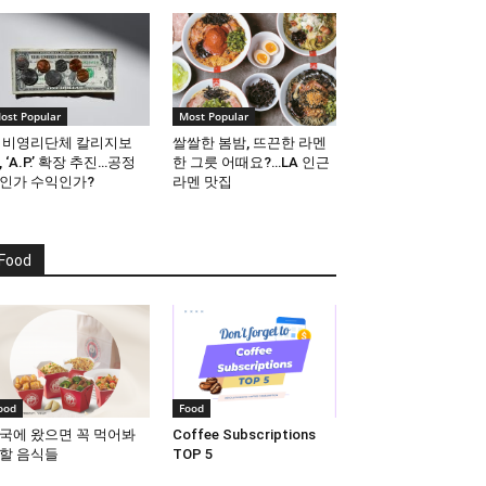
ost Popular
Most Popular
 비영리단체 칼리지보
쌀쌀한 봄밤, 뜨끈한 라멘
, ‘A.P.’ 확장 추진…공정
한 그릇 어때요?…LA 인근
인가 수익인가?
라멘 맛집
Food
ood
Food
국에 왔으면 꼭 먹어봐
Coffee Subscriptions
할 음식들
TOP 5