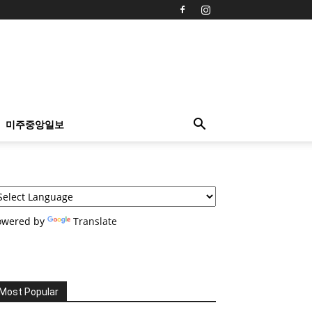
미주중앙일보
owered by
Translate
Most Popular