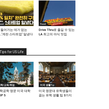
ood
Food
 들어가는 데가 없는
Drive Thru로 즐길 수 있는
…’계란 스타트업’ 일냈다
LA 최고의 야식 맛집
Tips for US Life
대학/교육/취업
미국 생활Tip
학공학 명문 미국 대학
미국 명문대 유학생들이
OP 5
꼽는 유학 생활 팁 3가지