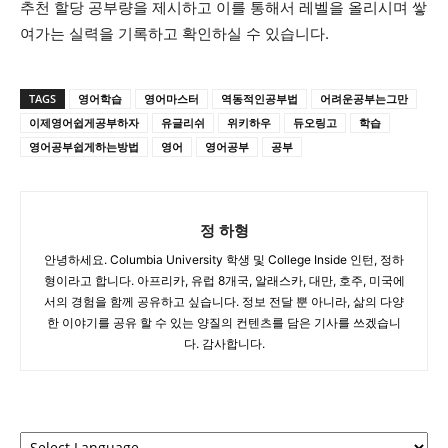
추천 할당 공부량을 제시하고 이를 통해서 레벨을 올리시며 쌓
여가는 실력을 기록하고 확인하실 수 있습니다.
TAGS
영어학습
영어마스터
역동적인공부법
어려운공부는그만
이제영어쉽게공부하자
유글리쉬
위키하우
듀오링고
학습
영어공부쉽게하는방법
영어
영어공부
공부
정 하형
안녕하세요. Columbia University 학생 및 College Inside 인턴, 정하
형이라고 합니다. 아프리카, 유럽 8개국, 알래스카, 대만, 호주, 미국에
서의 경험을 함께 공유하고 싶습니다. 정보 전달 뿐 아니라, 삶의 다양
한 이야기를 공유 할 수 있는 양질의 컨텐츠를 담은 기사를 쓰겠습니
다. 감사합니다.