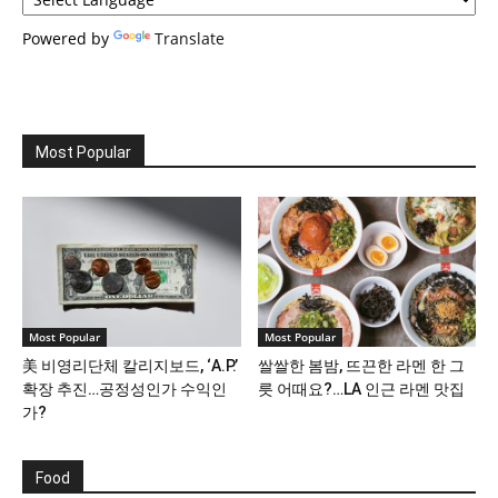
Powered by
Translate
Most Popular
Most Popular
Most Popular
美 비영리단체 칼리지보드, ‘A.P.’
쌀쌀한 봄밤, 뜨끈한 라멘 한 그
확장 추진…공정성인가 수익인
릇 어때요?…LA 인근 라멘 맛집
가?
Food