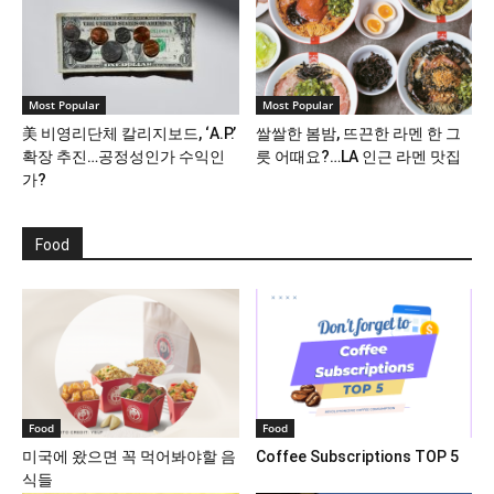
Most Popular
Most Popular
美 비영리단체 칼리지보드, ‘A.P.’
쌀쌀한 봄밤, 뜨끈한 라멘 한 그
확장 추진…공정성인가 수익인
릇 어때요?…LA 인근 라멘 맛집
가?
Food
Food
Food
미국에 왔으면 꼭 먹어봐야할 음
Coffee Subscriptions TOP 5
식들