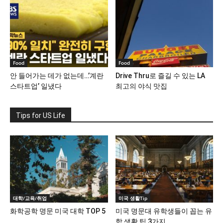
Food
Food
안 들어가는 데가 없는데…’계란
Drive Thru로 즐길 수 있는 LA
스타트업’ 일냈다
최고의 야식 맛집
Tips for US Life
대학/교육/취업
미국 생활Tip
화학공학 명문 미국 대학 TOP 5
미국 명문대 유학생들이 꼽는 유
학 생활 팁 3가지