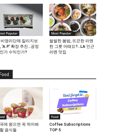
ost Popular
Most Popular
 비영리단체 칼리지보
쌀쌀한 봄밤, 뜨끈한 라멘
, ‘A.P.’ 확장 추진…공정
한 그릇 어때요?…LA 인근
인가 수익인가?
라멘 맛집
Food
ood
Food
국에 왔으면 꼭 먹어봐
Coffee Subscriptions
할 음식들
TOP 5