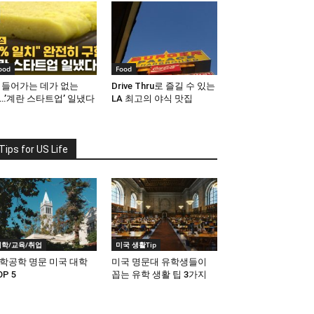
ood
Food
 들어가는 데가 없는
Drive Thru로 즐길 수 있는
…’계란 스타트업’ 일냈다
LA 최고의 야식 맛집
Tips for US Life
대학/교육/취업
미국 생활Tip
학공학 명문 미국 대학
미국 명문대 유학생들이
OP 5
꼽는 유학 생활 팁 3가지