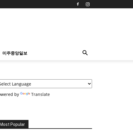
미주중앙일보
owered by
Translate
Most Popular