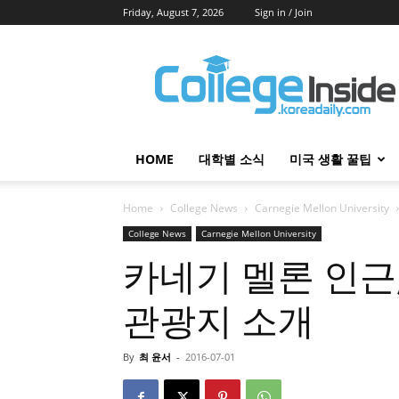
Friday, August 7, 2026
Sign in / Join
College
Inside
HOME
대학별 소식
미국 생활 꿀팁
Home
College News
Carnegie Mellon University
College News
Carnegie Mellon University
카네기 멜론 인근
관광지 소개
By
최 윤서
-
2016-07-01