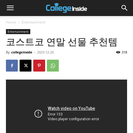
Home
Entertainment
Entertainment
코스트코 연말 선물 추천템
By
collegeinside
-
2023-12-20
318