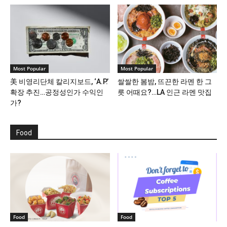
Most Popular
Most Popular
美 비영리단체 칼리지보드, ‘A.P.’
쌀쌀한 봄밤, 뜨끈한 라멘 한 그
확장 추진…공정성인가 수익인
릇 어때요?…LA 인근 라멘 맛집
가?
Food
Food
Food