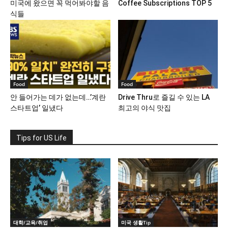
미국에 왔으면 꼭 먹어봐야할 음
Coffee Subscriptions TOP 5
식들
Food
Food
안 들어가는 데가 없는데…’계란
Drive Thru로 즐길 수 있는 LA
스타트업’ 일냈다
최고의 야식 맛집
Tips for US Life
대학/교육/취업
미국 생활Tip