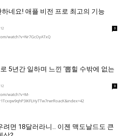
단하네요! 애플 비전 프로 최고의 기능
-12
0
.com/watch?v=Nr7GcOyATxQ
로 5년간 일하며 느낀 ‘뽑힐 수밖에 없는
-12
0
.com/watch?v=M-
P1Tcxqw9qhP3IKFLHyTTw7rwrRoacK&index=42
우려면 18달러라니.. 이젠 맥도날드도 큰
세상?