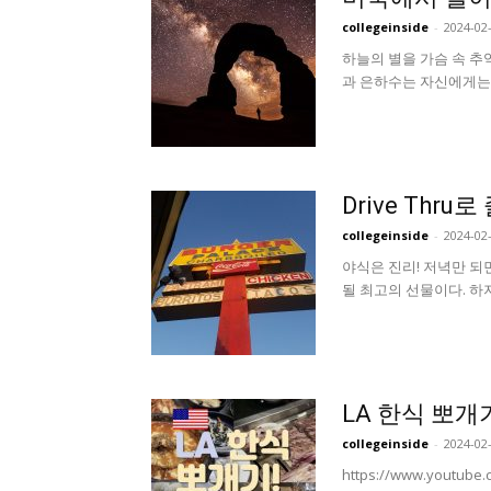
collegeinside
-
2024-02
하늘의 별을 가슴 속 추
과 은하수는 자신에게는 
Drive Thr
collegeinside
-
2024-02
야식은 진리! 저녁만 되
될 최고의 선물이다. 하지
LA 한식 뽀개기
collegeinside
-
2024-02
https://www.youtube