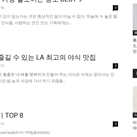
-16
0
억 깊이 담는다는 것은 환상적인 일이 아닐 수 없다. 하늘에 수 놓은 별
안식을, 사랑하는 연인 또는 가족에게는...
M
美
드
인
u로 즐길 수 있는 LA 최고의 야식 맛집
-15
0
면 출출한 내 배를 행복하게 만들어 주는 야식은 이제는 없어서는 안
만 밤 늦게 식당에 가서 먹기 귀찮을...
 TOP 8
F
미
-15
0
야
.com/watch?v=1P8y8rmhhbs