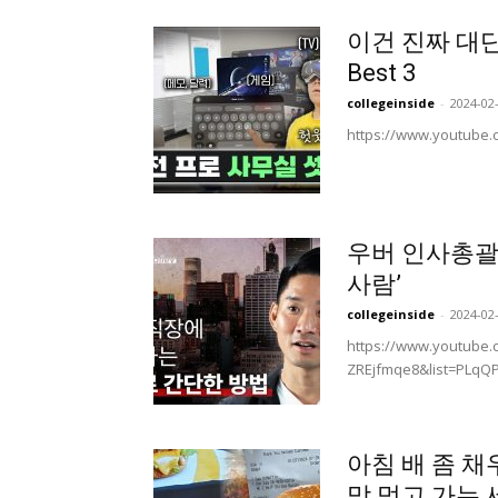
이건 진짜 대
Best 3
collegeinside
-
2024-02
https://www.youtube
우버 인사총괄
사람’
collegeinside
-
2024-02
https://www.youtube
ZREjfmqe8&list=PLqQ
아침 배 좀 채
맘 먹고 가는 