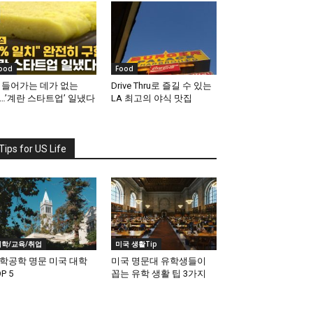
ood
Food
 들어가는 데가 없는
Drive Thru로 즐길 수 있는
…’계란 스타트업’ 일냈다
LA 최고의 야식 맛집
Tips for US Life
대학/교육/취업
미국 생활Tip
학공학 명문 미국 대학
미국 명문대 유학생들이
P 5
꼽는 유학 생활 팁 3가지