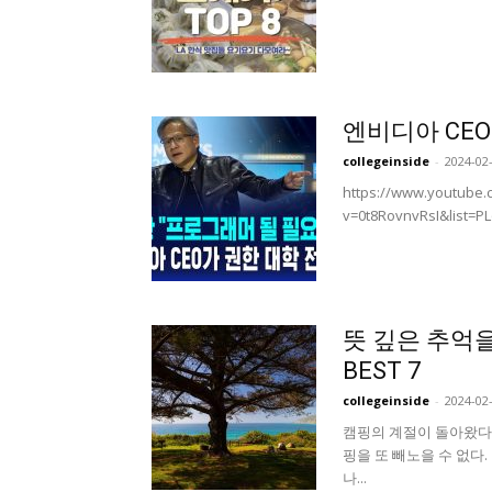
엔비디아 CEO
collegeinside
-
2024-02
https://www.youtube.
v=0t8RovnvRsI&list=
뜻 깊은 추억
BEST 7
collegeinside
-
2024-02
캠핑의 계절이 돌아왔다
핑을 또 빼노을 수 없다
나...