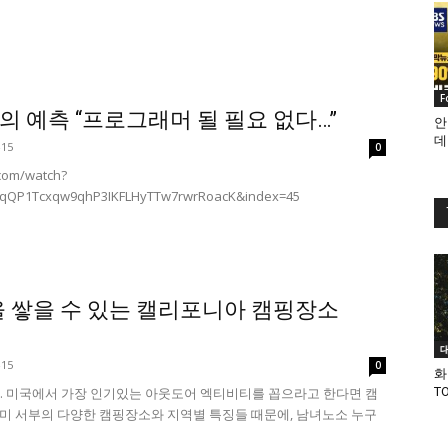
F
의 예측 “프로그래머 될 필요 없다…”
안
데
-15
0
com/watch?
PLqQP1Tcxqw9qhP3IKFLHyTTw7rwrRoacK&index=45
을 쌓을 수 있는 캘리포니아 캠핑장소
-15
0
화
TO
. 미국에서 가장 인기있는 아웃도어 엑티비티를 꼽으라고 한다면 캠
. 미 서부의 다양한 캠핑장소와 지역별 특징들 때문에, 남녀노소 누구