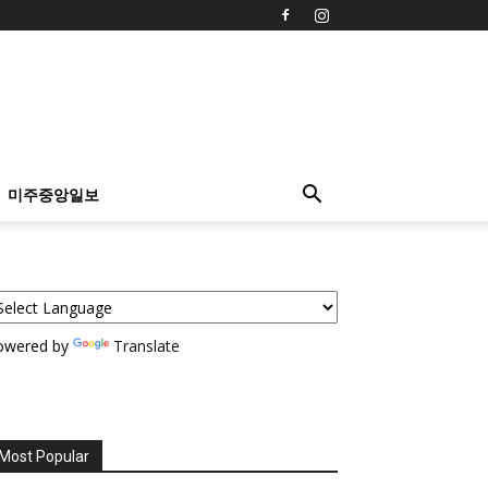
미주중앙일보
owered by
Translate
Most Popular