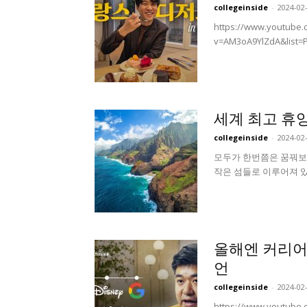
collegeinside
-
2024-02
https://www.youtube.
v=AM3oA9YlZdA&list
세계 최고 휴
collegeinside
-
2024-02
모두가 한번쯤은 꿈꿔보는
작은 섬들로 이루어져 있다
올해엔 커리어
언
collegeinside
-
2024-02
https://www.youtube