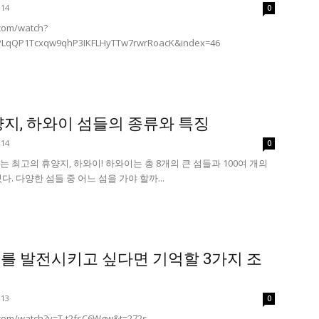
-14
0
com/watch?
=PLqQP1Tcxqw9qhP3IKFLHyTTw7rwrRoacK&index=46
양지, 하와이 섬들의 종류와 특징
-14
0
 최고의 휴양지, 하와이! 하와이는 총 8개의 큰 섬들과 100여 개의
. 다양한 섬들 중 어느 섬을 가야 할까...
를 발전시키고 싶다면 기억할 3가지 조
-13
0
.com/watch?v=T-t2fsC6Wgw&t=272s