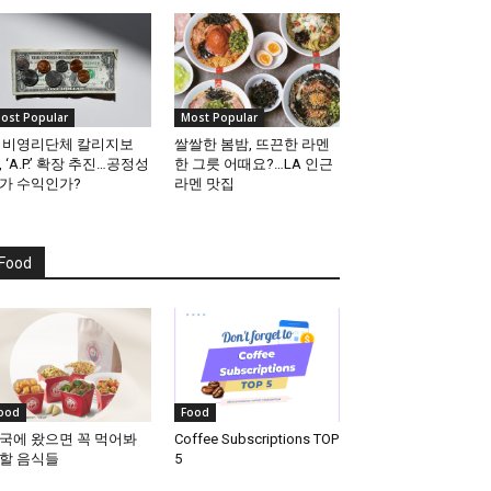
ost Popular
Most Popular
 비영리단체 칼리지보
쌀쌀한 봄밤, 뜨끈한 라멘
, ‘A.P.’ 확장 추진…공정성
한 그릇 어때요?…LA 인근
가 수익인가?
라멘 맛집
Food
ood
Food
국에 왔으면 꼭 먹어봐
Coffee Subscriptions TOP
할 음식들
5