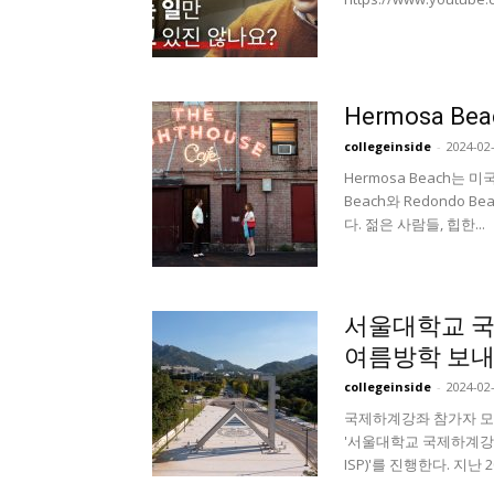
Hermosa B
collegeinside
-
2024-02
Hermosa Beach는
Beach와 Redondo 
다. 젊은 사람들, 힙한...
서울대학교 국
여름방학 보내
collegeinside
-
2024-02
국제하계강좌 참가자 모집
'서울대학교 국제하계강좌(Seou
ISP)'를 진행한다. 지난