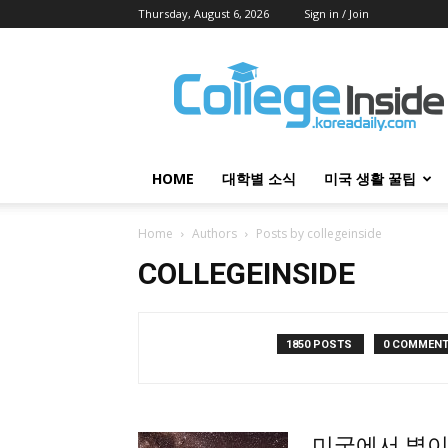
Thursday, August 6, 2026
Sign in / Join
College
Inside
HOME
대학별 소식
미국 생활 꿀팁
Home
Authors
Posts by collegeinside
COLLEGEINSIDE
1850 POSTS
0 COMMEN
미국에서 별이 