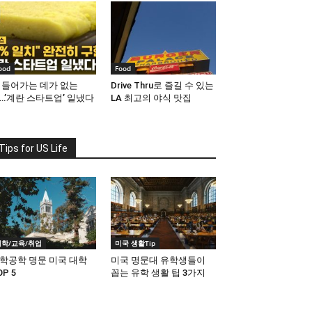
ood
Food
 들어가는 데가 없는
Drive Thru로 즐길 수 있는
…’계란 스타트업’ 일냈다
LA 최고의 야식 맛집
Tips for US Life
대학/교육/취업
미국 생활Tip
학공학 명문 미국 대학
미국 명문대 유학생들이
OP 5
꼽는 유학 생활 팁 3가지