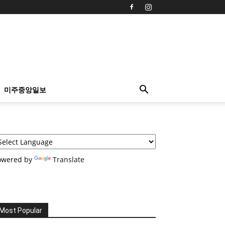
미주중앙일보
owered by
Translate
Most Popular