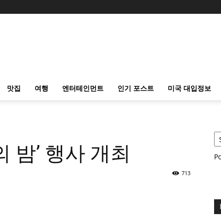
맛집
여행
엔터테인먼트
인기 포스트
미국 대입정보
의 밤’ 행사 개최
P
713