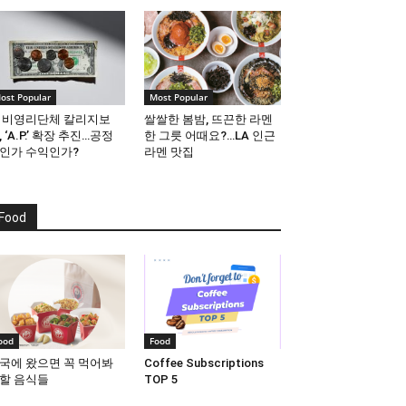
ost Popular
Most Popular
 비영리단체 칼리지보
쌀쌀한 봄밤, 뜨끈한 라멘
, ‘A.P.’ 확장 추진…공정
한 그릇 어때요?…LA 인근
인가 수익인가?
라멘 맛집
Food
ood
Food
국에 왔으면 꼭 먹어봐
Coffee Subscriptions
할 음식들
TOP 5