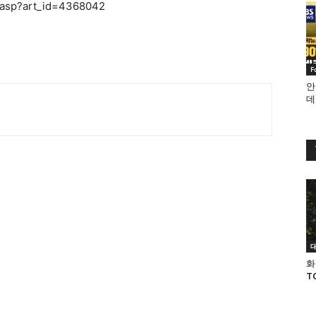
.asp?art_id=4368042
F
안
데
화
T