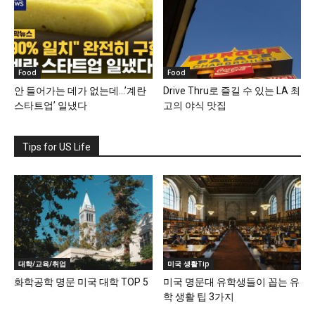
Food
Food
안 들어가는 데가 없는데…’계란
Drive Thru로 즐길 수 있는 LA 최
스타트업’ 일냈다
고의 야식 맛집
Tips for US Life
대학/교육/취업
미국 생활Tip
화학공학 명문 미국 대학 TOP 5
미국 명문대 유학생들이 꼽는 유
학 생활 팁 3가지