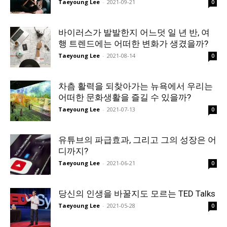
Taeyoung Lee
-
2021-09-21
0
바이러스가 발발한지 어느덧 일 년 반, 여
행 트렌드에는 어떠한 변화가 생겼을까?
Taeyoung Lee
-
2021-08-14
0
차츰 활력을 되찾아가는 뉴욕에서 우리는
어떠한 문화생활을 즐길 수 있을까?
Taeyoung Lee
-
2021-07-13
0
유튜브의 파급효과, 그리고 그의 성장은 어
디까지?
Taeyoung Lee
-
2021-06-21
0
당신의 인생을 바꿀지도 모르는 TED Talks
Taeyoung Lee
-
2021-05-28
0