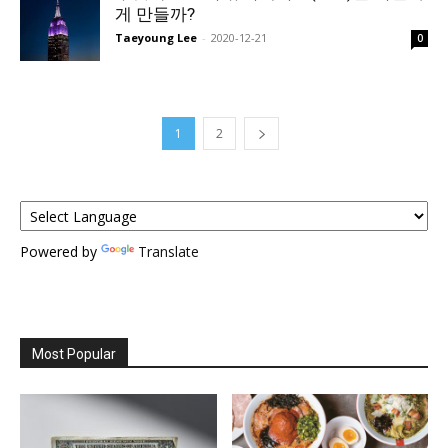
게 만들까?
Taeyoung Lee
-
2020-12-21
0
1
2
Powered by
Translate
Most Popular