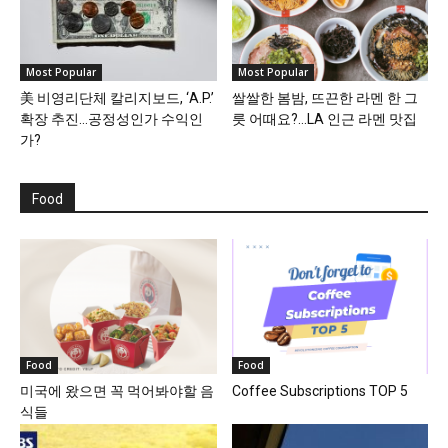
Most Popular
Most Popular
美 비영리단체 칼리지보드, ‘A.P.’
쌀쌀한 봄밤, 뜨끈한 라멘 한 그
확장 추진…공정성인가 수익인
릇 어때요?…LA 인근 라멘 맛집
가?
Food
Food
Food
미국에 왔으면 꼭 먹어봐야할 음
Coffee Subscriptions TOP 5
식들