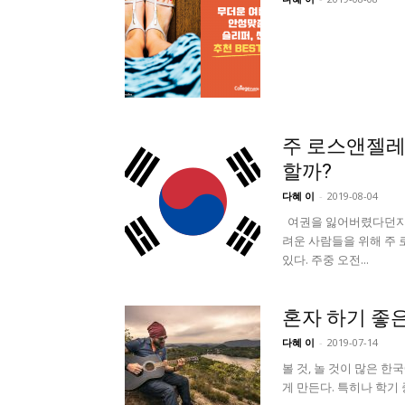
주 로스앤젤레
할까?
다혜 이
-
2019-08-04
여권을 잃어버렸다던지,
려운 사람들을 위해 주
있다. 주중 오전...
혼자 하기 좋은
다혜 이
-
2019-07-14
볼 것, 놀 것이 많은 
게 만든다. 특히나 학기 