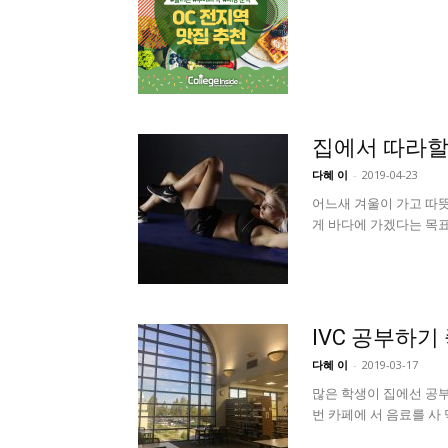
집에서 따라할 
다혜 이
-
2019-04-23
어느새 겨울이 가고 따뜻
게 바다에 가겠다는 목표
IVC 공부하기 좋
다혜 이
-
2019-03-17
많은 학생이 집에선 공
번 카페에 서 음료를 사