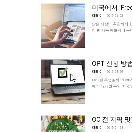
미국에서 ‘Fre
다혜 이
-
2019-06-03
많은 사람이 추천해서 한
한 번 사용 해보자니 돈이 
OPT 신청 방
다혜 이
-
2019-05-29
OPT란 무엇일까? 'Optio
에게 12개월 동안 미국에
OC 전 지역 
다혜 이
-
2019-04-25