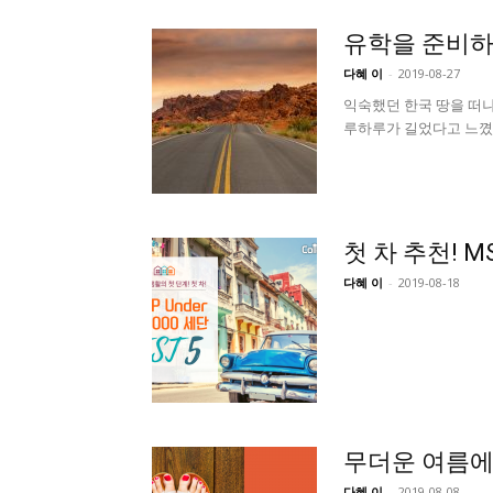
유학을 준비하
다혜 이
-
2019-08-27
익숙했던 한국 땅을 떠나
루하루가 길었다고 느꼈는
첫 차 추천! MS
다혜 이
-
2019-08-18
무더운 여름에 
다혜 이
-
2019-08-08