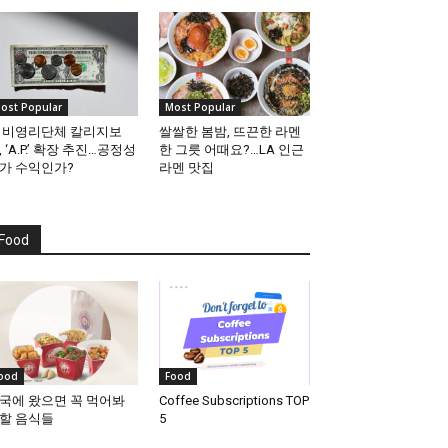
ost Popular
Most Popular
 비영리단체 칼리지보
쌀쌀한 봄밤, 뜨끈한 라멘
, ‘A.P.’ 확장 추진…공정성
한 그릇 어때요?…LA 인근
가 수익인가?
라멘 맛집
Food
ood
Food
국에 왔으면 꼭 먹어봐
Coffee Subscriptions TOP
할 음식들
5