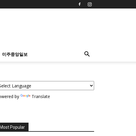
미주중앙일보
owered by
Translate
Most Popular