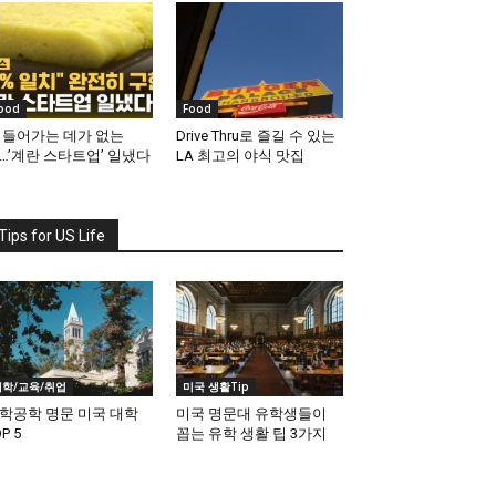
ood
Food
 들어가는 데가 없는
Drive Thru로 즐길 수 있는
…’계란 스타트업’ 일냈다
LA 최고의 야식 맛집
Tips for US Life
대학/교육/취업
미국 생활Tip
학공학 명문 미국 대학
미국 명문대 유학생들이
P 5
꼽는 유학 생활 팁 3가지