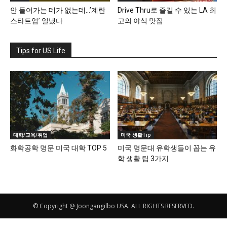
안 들어가는 데가 없는데…’계란
Drive Thru로 즐길 수 있는 LA 최
스타트업’ 일냈다
고의 야식 맛집
Tips for US Life
대학/교육/취업
미국 생활Tip
화학공학 명문 미국 대학 TOP 5
미국 명문대 유학생들이 꼽는 유
학 생활 팁 3가지
© Copyright @ Joongangilbo USA. ALL RIGHTS RESERVED.