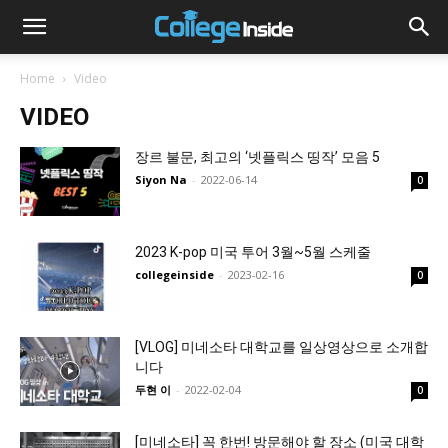
Home
Video
VIDEO
장르 불문, 최고의 ‘넷플릭스 띵작’ 모음 5
Siyon Na
-
2022-06-14
0
2023 K-pop 미국 투어 3월~5월 스케줄
collegeinside
-
2023-02-16
0
[VLOG] 미네소타 대학교를 일상영상으로 소개합
니다
두현 이
-
2022-02-04
0
[미네소타] 꼭 한번! 방문해야 할 장소 (미국 대학