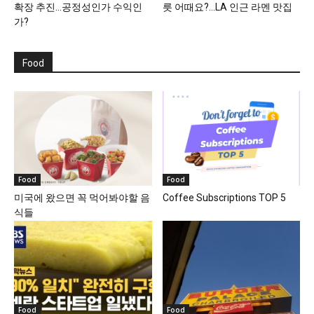
확장 추진…공정성인가 수익인
릇 어때요?…LA 인근 라멘 맛집
가?
Food
Food
Food
미국에 왔으면 꼭 먹어봐야할 음
Coffee Subscriptions TOP 5
식들
Food
Food