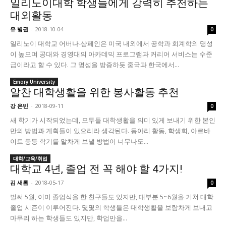
일리노이대학 학생들에게 강력히 추천하는
대외활동
유 병권
-
2018-10-04
0
일리노이 대학교 어버나-샴페인은 미국 내외에서 공학과 회계학의 명성
이 높으며 공대와 경영대의 아카데믹 프로그램과 커리어 서비스는 수준
급이라고 할 수 있다. 그 명성을 방증하듯 중국과 한국에서...
Emory University
알찬 대학생활을 위한 봉사활동 추천
강 은빈
-
2018-09-11
0
새 학기가 시작되었는데, 모두들 대학생활을 의미 있게 보내기 위한 본인
만의 방법과 계획들이 있으리라 생각된다. 동아리 활동, 학생회, 아르바
이트 등등 학기를 알차게 보낼 방법이 너무나도...
대학/교육/취업
대학교 4년, 졸업 전 꼭 해야 할 4가지!
김 새롬
-
2018-05-17
0
벌써 5월, 이미 졸업식을 한 친구들도 있지만, 대부분 5~6월을 거쳐 대학
졸업 시즌이 이루어진다. 몇몇의 학생들은 대학생활을 보람차게 보내고
마무리 하는 학생들도 있지만, 학업만을...