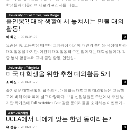
학생들과 어울리며 서로의 관심사를 나눌...
University of California, San Diego
클인봉?! 대학 생활에서 놓쳐서는 안될 대외
활동!
이 화민
-
2018-03-29
0
요즘은 중, 고등학생 때부터 교과과정 이외에 개인의 흥미와 적성에 따라
대외활동을 하지만, 여전히 대외활동의 주된 참여자는 대학생들이다. 각
종 봉사 활동부터 교내 클럽 활동, 인턴십...
University of Virginia
미국 대학생을 위한 추천 대외활동 5개
조 혜진
-
2018-03-27
0
슬기로운 대학생활의 필수조건: 대외활동 대학교의 대외활동은 고등학
교에 비해 더욱 폭이 넓고 다양하다. 보통 신입생들은 주변에서 추천 받
지만 학기초에 Fall Activities Fair 같은 동아리들을 소개하는 이벤트가...
대학/교육/취업
UCLA에서 나에게 맞는 한인 동아리는?
유 정은
-
2018-03-13
0