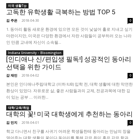
미국 생활Tip
고독한 유학생활 극복하는 방법 TOP 5
김 주은
-
2018-04-30
0
1. 동아리 활동 새로운 환경에 있으면 모든 것이 낯설어 홀로 지내고 싶기
마련이지만, 미국은 다양한 환경에서 자란 사람들이 공부하러 오는 나라
인 만큼 교내에 자신이 소속될...
Indiana University – Bloomington
[인디애나 신/편입생 필독!] 성공적인 동아리
선택을 위한 가이드
감 재민
-
2018-04-02
0
본인은 인디애나주립대학교 (이하 IUB) 입학 전, 대학 생활에 대한 막연한
환상이 있었다. 자유로운 삶, 좋은 사람들과의 교제, 전공과목에 대한 깊
이 있는 공부 … 이러한...
대학/교육/취업
대학의 꽃! 미국 대학생에게 추천하는 동아리
김 민지
-
2018-04-01
0
학교 다니면서 친구를 사귀기 어려운 학생들한테 동아리는 만남의 장을
열어주는 대학 생활의 꽃이다.동아리를 통해 같은 취미 혹은 같은 학과